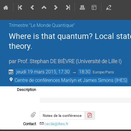
Trimestre "Le Monde Quantique"
Where is that quantum? Local state
theory.
par
Prof.
Stephan DE BIÈVRE
(
Université de Lille I
)
jeudi 19 mars 2015, 17:30
→
18:30
Europe/Paris
Centre de conférences Marilyn et James Simons (IHES)
Description
Notes de la conférence
Contact
cecile@ihes.fr