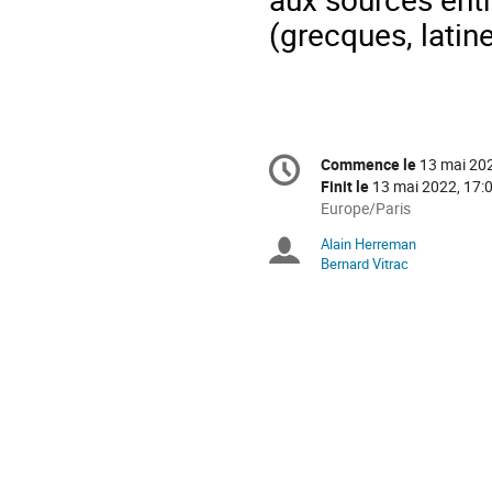
(grecques, latine
Information
Commence le
13 mai 202
Date/Heure
de
Finit le
13 mai 2022, 17:
la
Toutes
Europe/Paris
les
conférence
Alain Herreman
Présidents
horaires
Bernard Vitrac
sont
de
en
Europe/Paris
séance