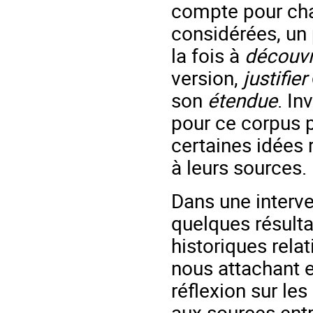
compte pour cha
considérées, un
la fois à
découvr
version,
justifier
son
étendue
. In
pour ce corpus 
certaines idées 
à leurs sources.
Dans une interv
quelques résult
historiques rela
nous attachant e
réflexion sur le
aux sources entr