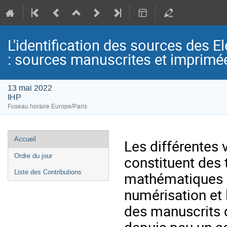
L'identification des sources des E
: sources manuscrites et imprimé
13 mai 2022
IHP
Fuseau horaire Europe/Paris
Menu
Accueil
Les différentes 
de
Ordre du jour
constituent des 
l'événement
Liste des Contributions
mathématiques s
numérisation et 
des manuscrits 
depuis peu un ac