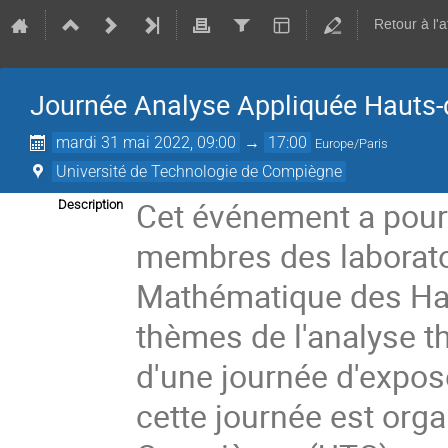
Retour à l'
Journée Analyse Appliquée Hauts-
mardi 31 mai 2022, 09:00
→
17:00
Europe/Paris
Université de Technologie de Compiègne
Cet événement a pour 
Description
membres des laborato
Mathématique des Haut
thèmes de l'analyse t
d'une journée d'exposé
cette journée est orga