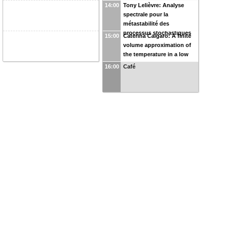
14:00
Tony Lelièvre: Analyse
spectrale pour la
métastabilité des
processus stochastiques
15:00
Caterina Calgaro: A finite
volume approximation of
the temperature in a low
Mach combustion model
16:00
Café