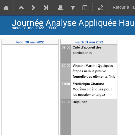
Retour à l'
Journée Analyse Appliquée Hau
mardi 31 mai 2022 -
09:00
lundi 30 mai 2022
mardi 31 mai 2022
09:00
Café d'accueil des
participants
10:00
Vincent Martin: Quelques
étapes vers la preuve
formelle des éléments finis
11:00
Frédérique Charles:
Modèles cinétiques pour
les écoulements gaz-
particules
12:00
Déjeuner