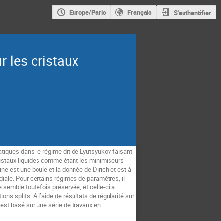
Europe/Paris
Français
S'authentifier
r les cristaux
tiques dans le régime dit de Lyutsyukov faisant 
ristaux liquides comme étant les minimiseurs 
ne est une boule et la donnée de Dirichlet est à 
diale. Pour certains régimes de paramètres, il 
 semble toutefois préservée, et celle-ci a 
ns splits. A l’aide de résultats de régularité sur 
 est basé sur une série de travaux en 