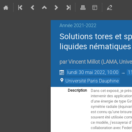
Année 2021-2022
Solutions tores et s
liquides nématiques
par
Vincent Millot
(
LAMA, Univer
lundi 30 mai 2022, 10:00
→
1
Université Paris Dauphine
Dans cet exposé, je prés
Description
intervenir des applicati
d’une énergie de type Gin
symétrie radiale (équivar
est connu qu’une brisure 
souvent été utilisée comm
ce modèle, j’essayerai d’
collaboration avec Feder