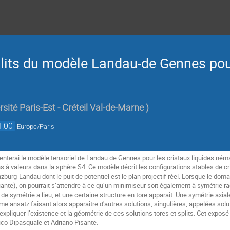
plits du modèle Landau-de Gennes pou
sité Paris-Est - Créteil Val-de-Marne
)
1:00
Europe/Paris
enterai le modèle tensoriel de Landau de Gennes pour les cristaux liquides néma
ons à valeurs dans la sphère S4. Ce modèle décrit les configurations stables de c
zburg-Landau dont le puit de potentiel est le plan projectif réel. Lorsque le domai
iante), on pourrait s’attendre à ce qu’un minimiseur soit également à symétrie ra
de symétrie a lieu, et une certaine structure en tore apparaît. Une symétrie axiale
e ansatz faisant alors apparaître d'autres solutions, singulières, appelées solutio
expliquer l’existence et la géométrie de ces solutions tores et splits. Cet exposé
ico Dipasquale et Adriano Pisante. 