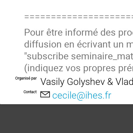
====================
Pour être informé des pro
diffusion
en écrivant un m
"subscribe
seminaire_ma
(
indiquez vos propres pré
Organisé par
Vasily Golyshev & Vla
Contact
cecile@ihes.fr