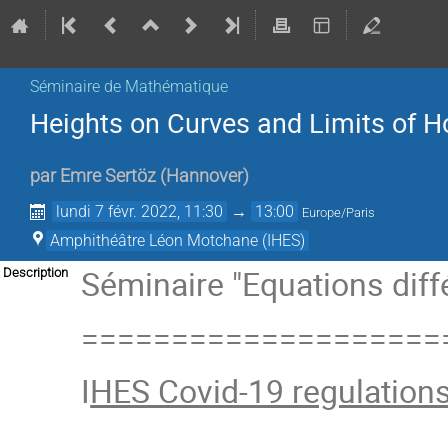
Séminaire de Mathématique
Heights on Curves and Limits of H
par
Emre Sertöz
(
Hannover
)
lundi 7 févr. 2022, 11:30
→
13:00
Europe/Paris
Amphithéâtre Léon Motchane (IHES)
Séminaire "Equations diffé
Description
====================
I
HES Covid-19 regulation