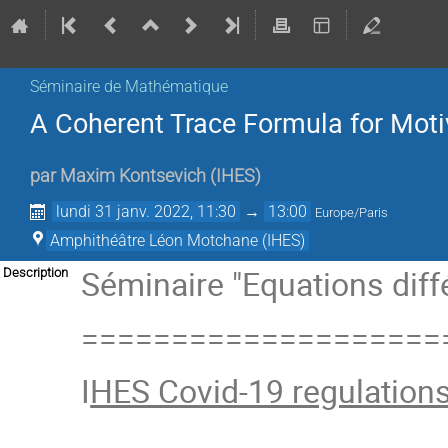
Séminaire de Mathématique
A Coherent Trace Formula for Moti
par
Maxim Kontsevich
(
IHES
)
lundi 31 janv. 2022, 11:30
→
13:00
Europe/Paris
Amphithéâtre Léon Motchane (IHES)
Séminaire "Equations diffé
Description
====================
I
HES Covid-19 regulation