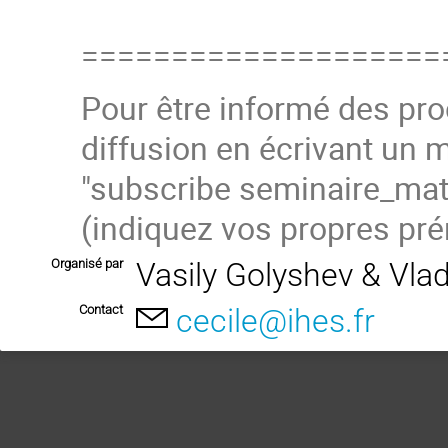
====================
Pour être informé des pro
diffusion
en écrivant un m
"subscribe
seminaire_ma
(
indiquez vos propres pré
Organisé par
Vasily Golyshev & Vla
Contact
cecile@ihes.fr