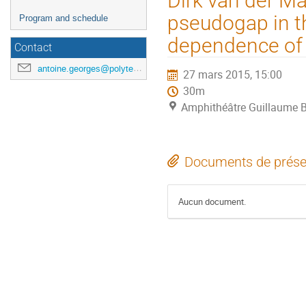
Dirk van der Mar
de
pseudogap in t
Program and schedule
l'événement
dependence of t
Contact
antoine.georges@polytechnique.edu
27 mars 2015, 15:00
30m
Amphithéâtre Guillaume B
Documents de prése
Aucun document.