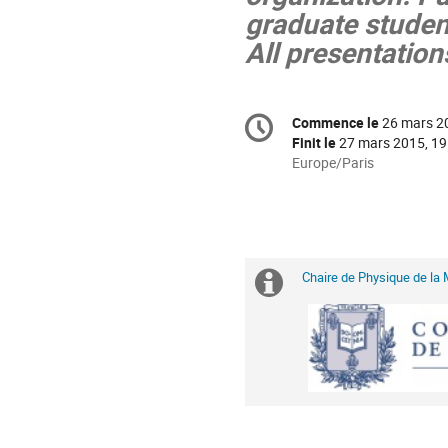
graduate studen
All presentation
Information
Commence le
26 mars 2
Date/Heure
de
Finit le
27 mars 2015, 19
la
Toutes
Europe/Paris
les
conférence
horaires
sont
en
Europe/Paris
Chaire de Physique de la
Information
supplémenta