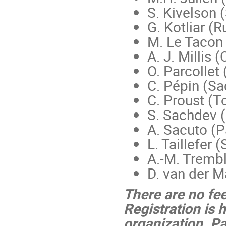
S. Kivelson 
G. Kotliar (R
M. Le Tacon 
A. J. Millis 
O. Parcollet
C. Pépin (Sa
C. Proust (T
S. Sachdev 
A. Sacuto (P
L. Taillefer 
A.-M. Tremb
D. van der M
There are no fe
Registration is 
organization. Pa