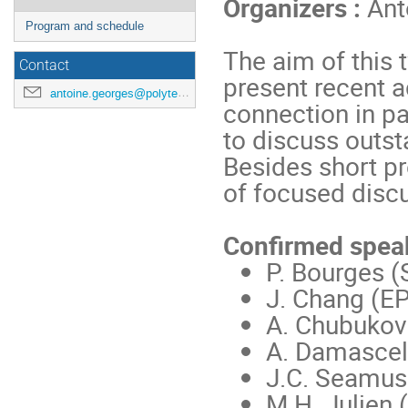
Organizers :
Ant
de
Program and schedule
l'événement
The aim of this
Contact
present recent 
antoine.georges@polytechnique.edu
connection in pa
to discuss outst
Besides short pr
of focused discu
Confirmed spea
P. Bourges (
J. Chang (E
A. Chubukov 
A. Damascel
J.C. Seamus 
M.H. Julien 