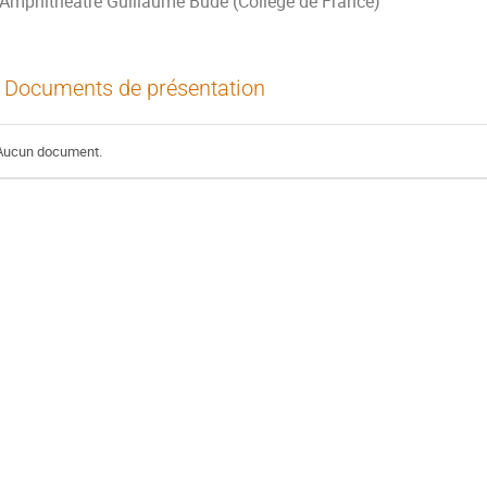
Amphithéâtre Guillaume Budé (Collège de France)
Documents de présentation
Aucun document.