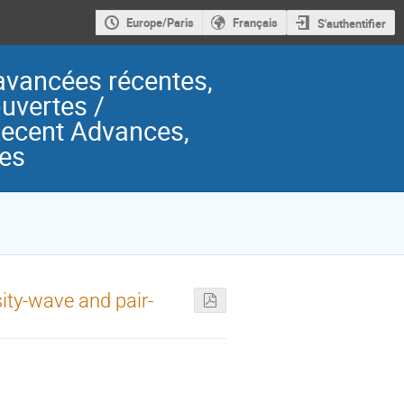
Europe/Paris
Français
S'authentifier
avancées récentes,
uvertes /
Recent Advances,
ues
ity-wave and pair-