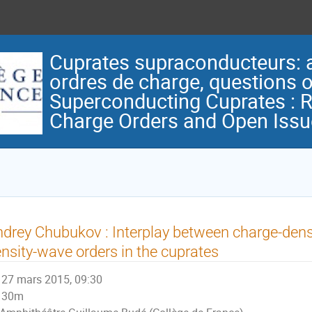
Cuprates supraconducteurs: 
ordres de charge, questions o
Superconducting Cuprates : 
Charge Orders and Open Iss
drey Chubukov : Interplay between charge-dens
nsity-wave orders in the cuprates
27 mars 2015, 09:30
30m