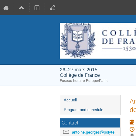
26–27 mars 2015
Collège de France
Fuseau horaire Europe/Paris
Menu
An
Accueil
de
de
Program and schedule
l'événement
Contact
antoine.georges@polytechnique.edu