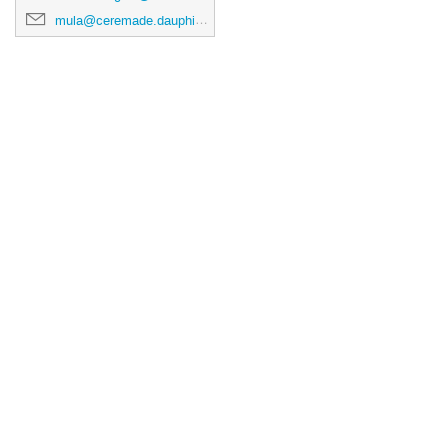
mula@ceremade.dauphine.fr