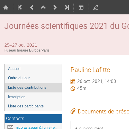
Journées scientifiques 2021 du
25–27 oct. 2021
Fuseau horaire Europe/Paris
Menu
Pauline Lafitte
Accueil
de
Ordre du jour
26 oct. 2021, 14:00
l'événement
Liste des Contributions
45m
Inscription
Liste des participants
Documents de prése
Contacts
nicolas.seguin@univ-rennes1.fr
Aucun document.