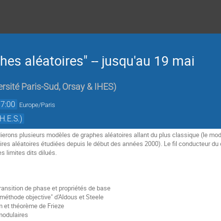
"
es aléatoires" -- jusqu'au 19 mai
ersité Paris-Sud, Orsay & IHES
)
17:00
Europe/Paris
H.E.S.)
erons plusieurs modèles de graphes aléatoires allant du plus classique (le modè
aires aléatoires étudiées depuis le début des années 2000). Le fil conducteur du
s limites dits dilués.
transition de phase et propriétés de base
"méthode objective" d'Aldous et Steele
m et théorème de Frieze
modulaires