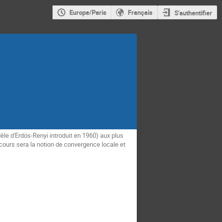
Europe/Paris
Français
S'authentifier
le d'Erdös-Renyi introduit en 1960) aux plus
 cours sera la notion de convergence locale et