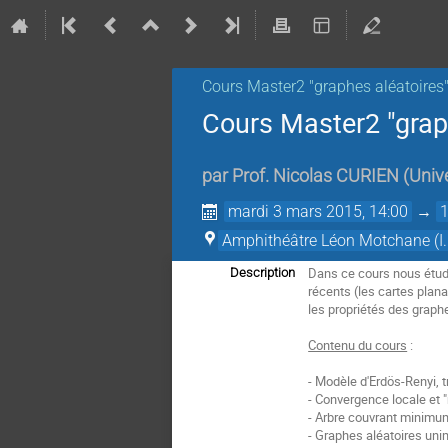
Cours Master2 "graphes aléatoires
Cours Master2 "graph
par
Prof.
Nicolas CURIEN
(
Univ
mardi 3 mars 2015, 14:00
→
Amphithéâtre Léon Motchane (I.
Dans ce cours nous étudi
Description
récents (les cartes plan
les propriétés des graphe
Contenu du cours
:
- Modèle d'Erdös-Renyi, 
- Convergence locale et 
- Arbre couvrant minimu
- Graphes aléatoires uni