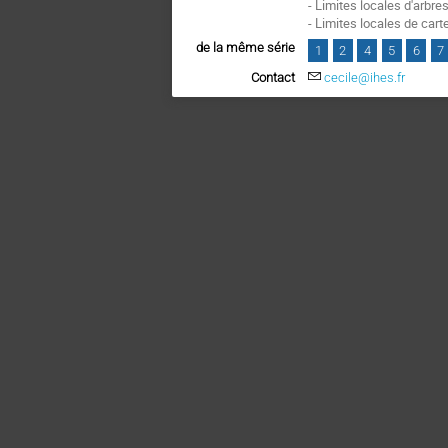
- Limites locales d'arbre
- Limites locales de car
de la même série
1
2
4
5
6
7
Contact
cecile@ihes.fr