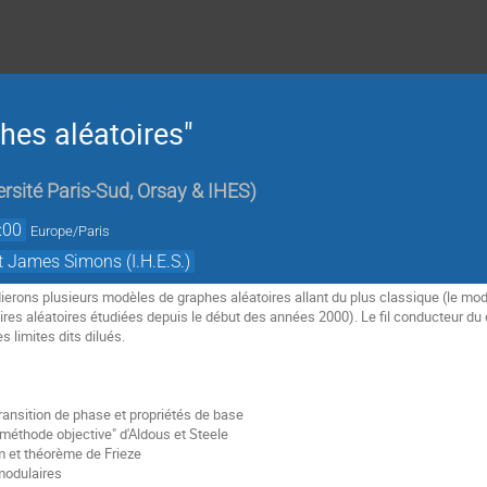
"
hes aléatoires"
ersité Paris-Sud, Orsay & IHES
)
:00
Europe/Paris
t James Simons (I.H.E.S.)
erons plusieurs modèles de graphes aléatoires allant du plus classique (le modè
aires aléatoires étudiées depuis le début des années 2000). Le fil conducteur du
s limites dits dilués.
transition de phase et propriétés de base
"méthode objective" d'Aldous et Steele
m et théorème de Frieze
modulaires