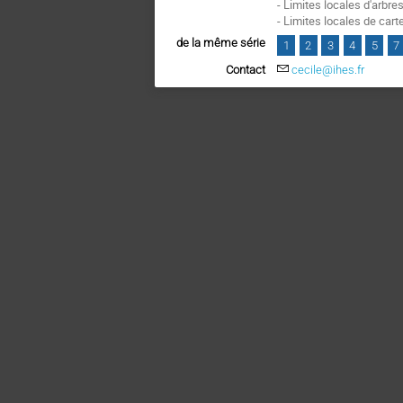
- Limites locales d'arbre
- Limites locales de car
de la même série
1
2
3
4
5
7
Contact
cecile@ihes.fr