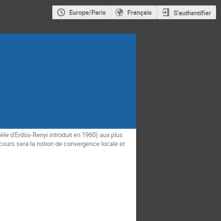
Europe/Paris
Français
S'authentifier
le d'Erdös-Renyi introduit en 1960) aux plus
 cours sera la notion de convergence locale et