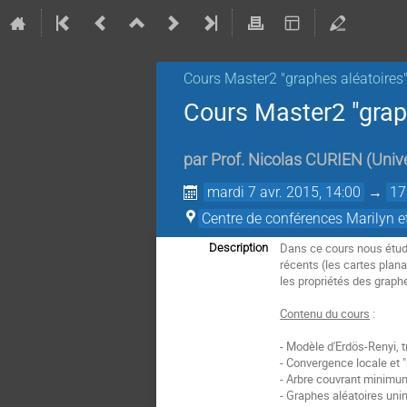
Cours Master2 "graphes aléatoires
Cours Master2 "grap
par
Prof.
Nicolas CURIEN
(
Univ
mardi 7 avr. 2015, 14:00
→
17
Centre de conférences Marilyn e
Dans ce cours nous étudi
Description
récents (les cartes plan
les propriétés des graphe
Contenu du cours
:
- Modèle d'Erdös-Renyi, 
- Convergence locale et 
- Arbre couvrant minimu
- Graphes aléatoires uni