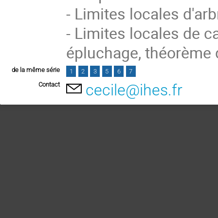
- Limites locales d'ar
- Limites locales de c
épluchage, théorème
de la même série
1
2
3
5
6
7
Contact
cecile@ihes.fr