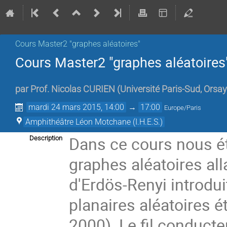
Cours Master2 "graphes aléatoires"
Cours Master2 "graphes aléatoires
par
Prof.
Nicolas CURIEN
(
Université Paris-Sud, Orsa
mardi 24 mars 2015, 14:00
→
17:00
Europe/Paris
Amphithéâtre Léon Motchane (I.H.E.S.)
Dans ce cours nous é
Description
graphes aléatoires all
d'Erdös-Renyi introdui
planaires aléatoires 
2000). Le fil conducte