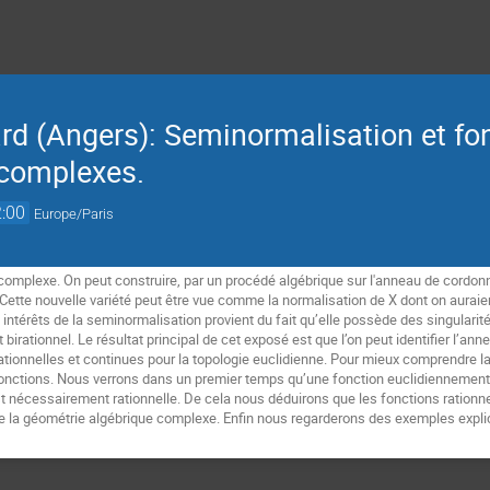
rd (Angers): Seminormalisation et fo
 complexes.
:00
Europe/Paris
 complexe. On peut construire, par un procédé algébrique sur l'anneau de cordonné
Cette nouvelle variété peut être vue comme la normalisation de X dont on auraien
ntérêts de la seminormalisation provient du fait qu’elle possède des singularités
et birationnel. Le résultat principal de cet exposé est que l’on peut identifier l’
rationnelles et continues pour la topologie euclidienne. Pour mieux comprendre l
onctions. Nous verrons dans un premier temps qu’une fonction euclidiennement
st nécessairement rationnelle. De cela nous déduirons que les fonctions rationn
e la géométrie algébrique complexe. Enfin nous regarderons des exemples expli