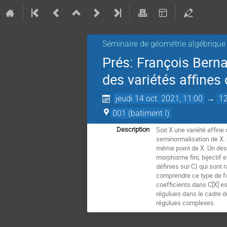
Séminaire de géométrie algébrique
Prés: François Berna
des variétés affines
jeudi 14 oct. 2021, 11:00
→
12
001 (batiment I)
Soit X une variété affine
Description
seminormalisation de X. 
même point de X. Un des i
morphisme fini, bijectif 
définies sur C) qui sont 
comprendre ce type de f
coefficients dans C[X] e
régulues dans le cadre d
régulues complexes.