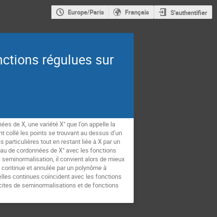
Europe/Paris
Français
S'authentifier
nctions régulues sur
es de X, une variété X⁺ que l’on appelle la
t collé les points se trouvant au dessus d’un
 particulières tout en restant liée à X par un
anneau de cordonnées de X⁺ avec les fonctions
a seminormalisation, il convient alors de mieux
 continue et annulée par un polynôme à
elles continues coïncident avec les fonctions
cites de seminormalisations et de fonctions