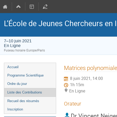
L’École de Jeunes Chercheurs en
7–10 juin 2021
En Ligne
Fuseau horaire Europe/Paris
Menu
Matrices polynomiales
Accueil
de
Programme Scientifique
8 juin 2021, 14:00
l'événement
Ordre du jour
1h 15m
En Ligne
Liste des Contributions
Recueil des résumés
Orateur
Inscription
Dr
Vincent Neige