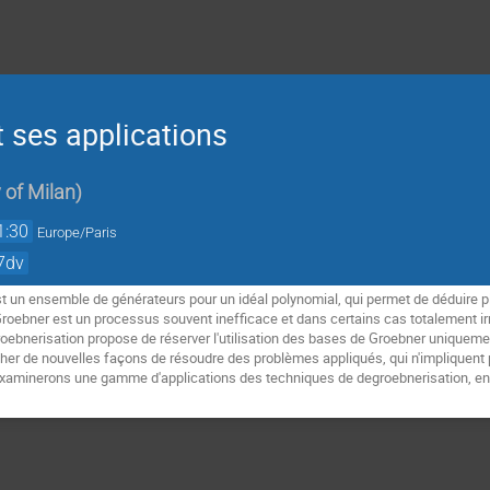
 ses applications
 of Milan
)
1:30
Europe/Paris
-7dv
 un ensemble de générateurs pour un idéal polynomial, qui permet de déduire plu
roebner est un processus souvent inefficace et dans certains cas totalement irr
groebnerisation propose de réserver l'utilisation des bases de Groebner uniqueme
her de nouvelles façons de résoudre des problèmes appliqués, qui n'impliquent p
xaminerons une gamme d'applications des techniques de degroebnerisation, en p