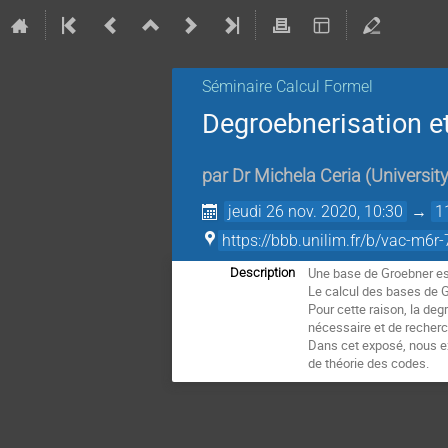
Séminaire Calcul Formel
Degroebnerisation et
par
Dr
Michela Ceria
(
University
jeudi 26 nov. 2020, 10:30
→
1
https://bbb.unilim.fr/b/vac-m6r
Une base de Groebner est
Description
Le calcul des bases de G
Pour cette raison, la de
nécessaire et de recherc
Dans cet exposé, nous e
de théorie des codes.