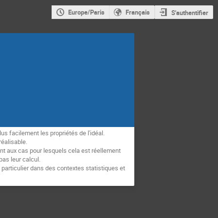
Europe/Paris
Français
S'authentifier
s facilement les propriétés de l'idéal.
éalisable.
nt aux cas pour lesquels cela est réellement
as leur calcul.
articulier dans des contextes statistiques et