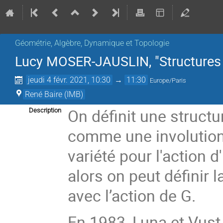
Géométrie, Algèbre, Dynamique et Topologie
Lucy MOSER-JAUSLIN, "Structures r
jeudi 4 févr. 2021, 10:30
→
11:30
Europe/Paris
René Baire (IMB)
On définit une structu
Description
comme une involution a
variété pour l'action
alors on peut définir 
avec l’action de G.
En 1983, Luna et Vust,