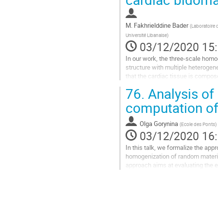
- \Delta u_{\varepsilon} & = f \quad
Aller
M.
Fakhrielddine Bader
à
(
Laboratoire 
la
Université Libanaise
)
03/12/2020 15
page
de
In our work, the three-scale homo
la
structure with multiple heterogene
contribution
that the cardiac tissue is compo
cellular membrane $ \Gamma=\part
76.
Analysis of 
Aller
computation of
à
la
Olga Gorynina
(
Ecole des Ponts
)
page
03/12/2020 16
de
la
In this talk, we formalize the app
contribution
homogenization of random material
approach aims at evaluating the e
combines, using the Arlequin coupl
Aller
à
la
page