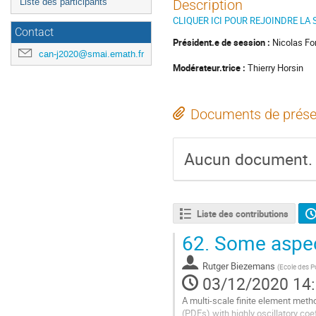
Liste des participants
Description
CLIQUER ICI POUR REJOINDRE LA 
Contact
Président.e de session :
Nicolas Fo
can-j2020@smai.emath.fr
Modérateur.trice :
Thierry Horsin
Documents de prése
Aucun document.
Liste des contributions
62.
Some aspec
Rutger Biezemans
(
Ecole des P
03/12/2020 14
A multi-scale finite element metho
(PDEs) with highly oscillatory co