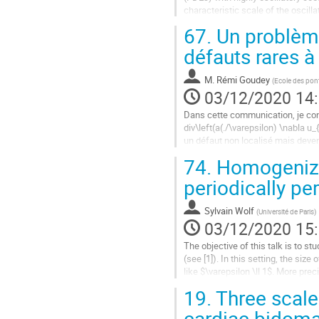
characteristic scale of the oscil
differential operator that comprize
67.
Un problème
Aller
défauts rares à l
à
la
M.
Rémi Goudey
(
Ecole des pon
page
03/12/2020 14
de
la
Dans cette communication, je con
contribution
div\left(a(./\varepsilon) \nabla u_
un défaut non localisé mais deven
la somme d'un coefficient périodiq
74.
Homogenizat
Aller
periodically pe
à
la
Sylvain Wolf
(
Université de Paris
)
page
03/12/2020 15
de
la
The objective of this talk is to s
contribution
(see [1]). In this setting, the siz
like $\varepsilon \ll 1$. More pre
$$
19.
Three scale
\begin{cases}
\begin{aligned}
cardiac bidom