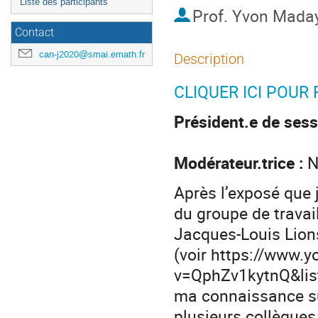
Liste des participants
Prof.
Yvon Mada
Contact
can-j2020@smai.emath.fr
Description
CLIQUER ICI POUR
Président.e de sess
Modérateur.trice :
N
Après l’exposé que j
du groupe de travai
Jacques-Louis Lions
(voir https://www.
v=QphZv1kytnQ&li
ma connaissance sur
plusieurs collègues