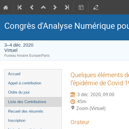
Congrès d'Analyse Numérique pou
3–4 déc. 2020
Virtuel
Fuseau horaire Europe/Paris
Menu
Quelques éléments de 
Accueil
de
l’épidémie de Covid 1
Appel à contribution
l'événement
Ordre du jour
3 déc. 2020, 09:00
45m
Liste des Contributions
Zoom (Virtuel)
Recueil des résumés
Inscription
Orateur