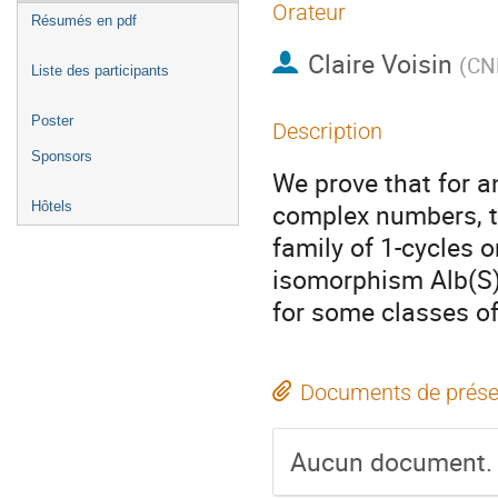
Orateur
Résumés en pdf
Claire Voisin
(
CN
Liste des participants
Poster
Description
Sponsors
We prove that for a
complex numbers, th
Hôtels
family of 1-cycles 
isomorphism Alb(S)
for some classes o
Documents de prése
Aucun document.