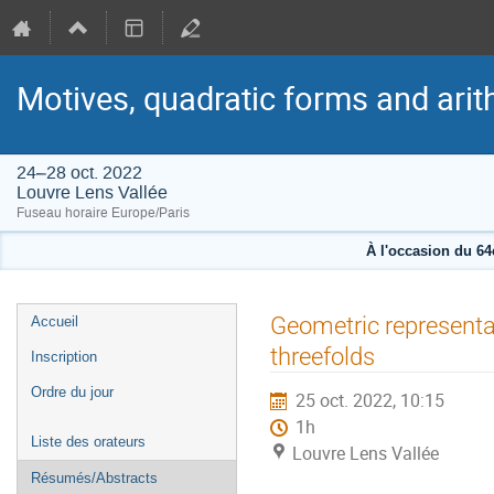
Motives, quadratic forms and arit
24–28 oct. 2022
Louvre Lens Vallée
Fuseau horaire Europe/Paris
À l'occasion du 6
Menu
Geometric representab
Accueil
de
threefolds
Inscription
l'événement
Ordre du jour
25 oct. 2022, 10:15
1h
Liste des orateurs
Louvre Lens Vallée
Résumés/Abstracts