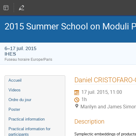
2015 Summer School on Moduli P
6–17 juil. 2015
IHES
Fuseau horaire Europe/Paris
Menu
Daniel CRISTOFARO
Accueil
de
l'événement
Videos
17 juil. 2015, 11:00
1h
Ordre du jour
Marilyn and James Simon
Poster
Practical information
Description
Practical information for
Symplectic embeddings of product
participants