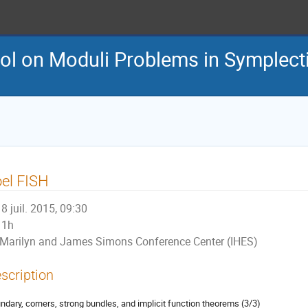
l on Moduli Problems in Symplect
el FISH
8 juil. 2015, 09:30
1h
Marilyn and James Simons Conference Center (IHES)
scription
ndary, corners, strong bundles, and implicit function theorems (3/3)