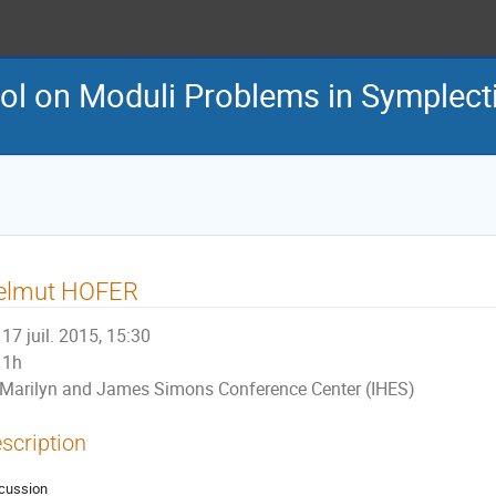
l on Moduli Problems in Symplect
elmut HOFER
17 juil. 2015, 15:30
1h
Marilyn and James Simons Conference Center (IHES)
scription
cussion