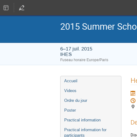
2015 Summer Schoo
6–17 juil. 2015
IHES
Fuseau horaire Europe/Paris
Menu
H
Accueil
de
l'événement
Videos
Ordre du jour
Poster
Practical information
De
Practical information for
Dis
participants