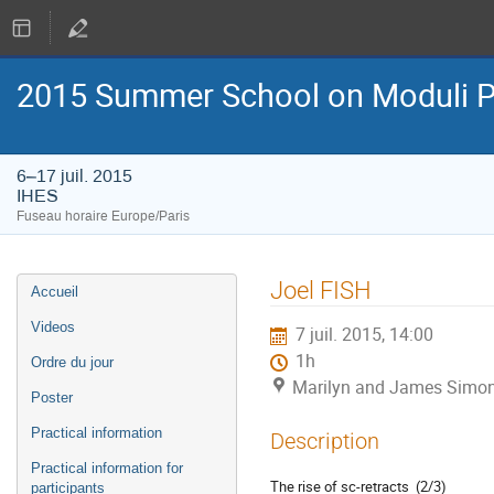
2015 Summer School on Moduli P
6–17 juil. 2015
IHES
Fuseau horaire Europe/Paris
Menu
Joel FISH
Accueil
de
l'événement
Videos
7 juil. 2015, 14:00
1h
Ordre du jour
Marilyn and James Simon
Poster
Practical information
Description
Practical information for
The rise of sc-retracts  (2/3)
participants