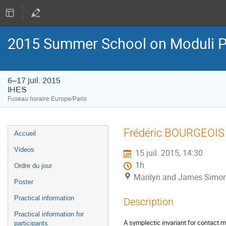
2015 Summer School on Moduli P
6–17 juil. 2015
IHES
Fuseau horaire Europe/Paris
Menu
Frédéric BOURGEOIS
Accueil
de
l'événement
Videos
15 juil. 2015, 14:30
1h
Ordre du jour
Marilyn and James Simon
Poster
Practical information
Description
Practical information for
A symplectic invariant for contact 
participants