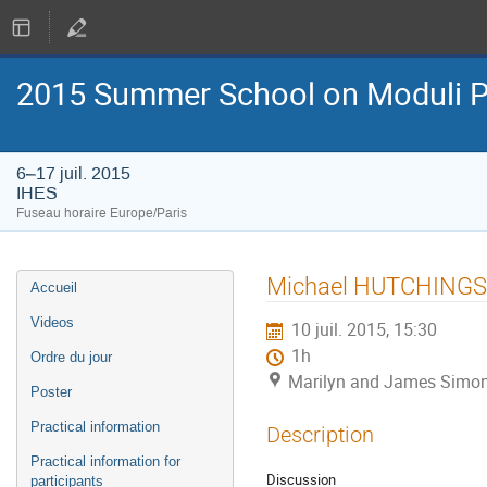
2015 Summer School on Moduli P
6–17 juil. 2015
IHES
Fuseau horaire Europe/Paris
Menu
Michael HUTCHINGS
Accueil
de
l'événement
Videos
10 juil. 2015, 15:30
1h
Ordre du jour
Marilyn and James Simon
Poster
Practical information
Description
Practical information for
Discussion
participants