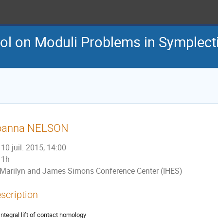
l on Moduli Problems in Symplect
oanna NELSON
10 juil. 2015, 14:00
1h
Marilyn and James Simons Conference Center (IHES)
scription
Integral lift of contact homology