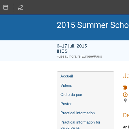
2015 Summer Schoo
6–17 juil. 2015
IHES
Fuseau horaire Europe/Paris
Menu
J
Accueil
de
l'événement
Videos
Ordre du jour
Poster
Practical information
De
Practical information for
An 
participants