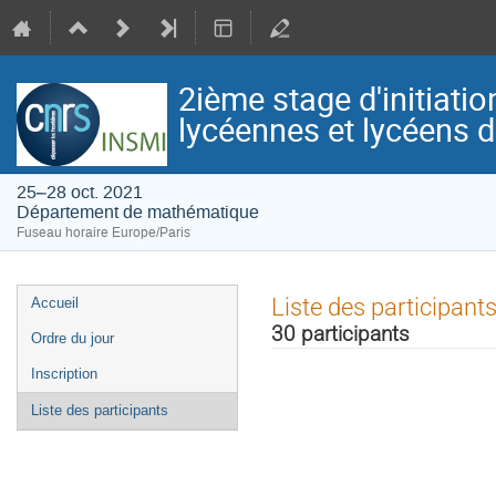
2ième stage d'initiati
lycéennes et lycéens d
25–28 oct. 2021
Département de mathématique
Fuseau horaire Europe/Paris
Menu
Liste des participant
Accueil
de
30 participants
Ordre du jour
l'événement
Inscription
Liste des participants