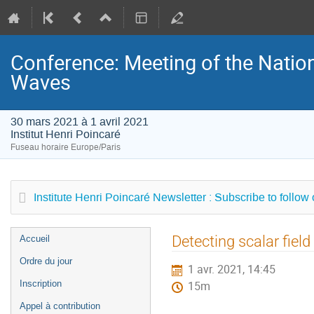
Conference: Meeting of the Natio
Waves
30 mars 2021 à 1 avril 2021
Institut Henri Poincaré
Fuseau horaire Europe/Paris
Institute Henri Poincaré Newsletter : Subscribe to follow
Menu
Detecting scalar fiel
Accueil
de
Ordre du jour
1 avr. 2021, 14:45
l'événement
Inscription
15m
Appel à contribution