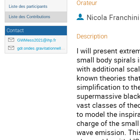
Orateur
Liste des participants
Nicola Franchini
Liste des Contributions
Contact
Description
GWMess2021@ihp.fr
gdr.ondes.gravitationnelles@gmail.com
I will present extr
small body spirals 
with additional sca
known theories tha
simplification to th
supermassive black 
vast classes of theo
to model the inspir
charge of the small
wave emission. This 