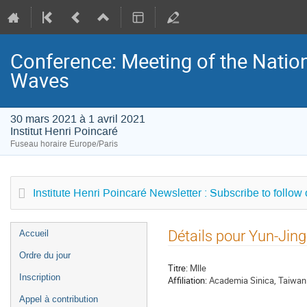
Conference: Meeting of the Natio
Waves
30 mars 2021 à 1 avril 2021
Institut Henri Poincaré
Fuseau horaire Europe/Paris
Institute Henri Poincaré Newsletter : Subscribe to follow
Menu
Détails pour Yun-Jin
Accueil
de
Ordre du jour
l'événement
Titre:
Mlle
Inscription
Affiliation:
Academia Sinica, Taiwan
Appel à contribution