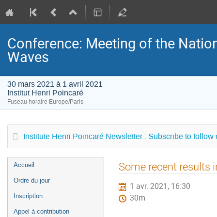
Conference: Meeting of the Natio
Waves
30 mars 2021 à 1 avril 2021
Institut Henri Poincaré
Fuseau horaire Europe/Paris
Institute Henri Poincaré Newsletter : Subscribe to follow
Menu
Some recent results 
Accueil
de
Ordre du jour
1 avr. 2021, 16:30
l'événement
Inscription
30m
Appel à contribution