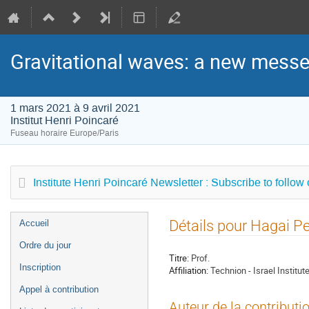
Gravitational waves: a new messen
1 mars 2021 à 9 avril 2021
Institut Henri Poincaré
Fuseau horaire Europe/Paris
Institute Henri Poincaré Newsletter : Subscribe to follow
Menu
Détails pour Hagai Pe
Accueil
de
Ordre du jour
l'événement
Titre:
Prof.
Inscription
Affiliation:
Technion - Israel Institu
Appel à contribution
Auteur de la contributi