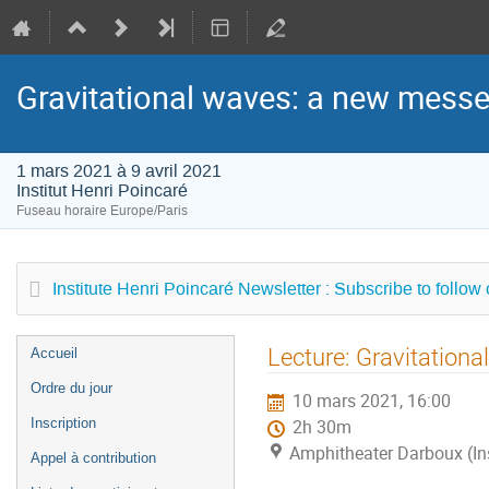
Gravitational waves: a new messen
1 mars 2021 à 9 avril 2021
Institut Henri Poincaré
Fuseau horaire Europe/Paris
Institute Henri Poincaré Newsletter : Subscribe to follow
Menu
Lecture: Gravitationa
Accueil
de
Ordre du jour
10 mars 2021, 16:00
l'événement
Inscription
2h 30m
Amphitheater Darboux (Ins
Appel à contribution