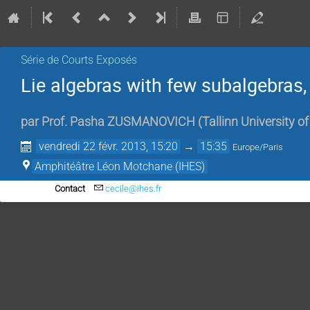
Série de Courts Exposés
Lie algebras with few subalgebras
par
Prof.
Pasha ZUSMANOVICH
(
Tallinn University o
vendredi 22 févr. 2013, 15:20
→
15:35
Europe/Paris
Amphitéâtre Léon Motchane (IHES)
Contact
cecile@ihes.fr