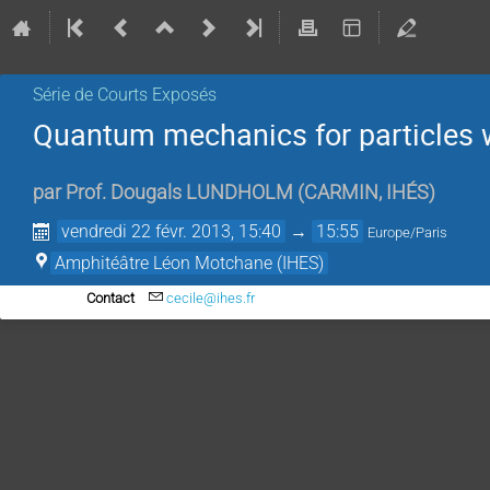
Série de Courts Exposés
Quantum mechanics for particles wi
par
Prof.
Dougals LUNDHOLM
(
CARMIN, IHÉS
)
vendredi 22 févr. 2013, 15:40
→
15:55
Europe/Paris
Amphitéâtre Léon Motchane (IHES)
Contact
cecile@ihes.fr