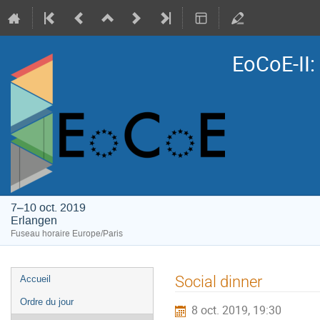
EoCoE-II
7–10 oct. 2019
Erlangen
Fuseau horaire Europe/Paris
Menu
Social dinner
Accueil
de
Ordre du jour
8 oct. 2019, 19:30
l'événement