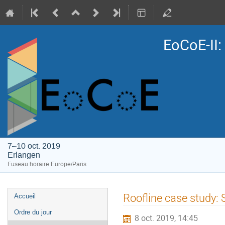
EoCoE-II
7–10 oct. 2019
Erlangen
Fuseau horaire Europe/Paris
Menu
Roofline case study: 
Accueil
de
Ordre du jour
8 oct. 2019, 14:45
l'événement