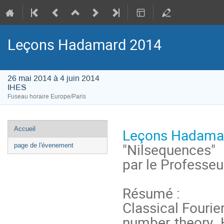
Leçons Hadamard 2014
26 mai 2014 à 4 juin 2014
IHES
Fuseau horaire Europe/Paris
Menu
Accueil
Leçons Hadama
de
"Nilsequences"
page de l'évenement
l'événement
par le Professe
Résumé :
Classical Fourie
number theory. 