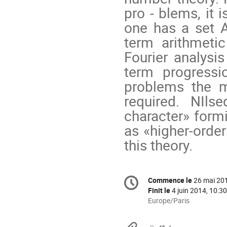
pro - blems, it 
one has a set 
term arithmeti
Fourier analysis
term progressio
problems the m
required. NIls
character» form
as «higher-order
this theory.
Information
Commence le
26 mai 201
Date/Heure
de
Finit le
4 juin 2014, 10:30
la
Toutes
Europe/Paris
les
conférence
horaires