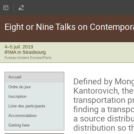
Eight or Nine Talks on Contempor
4–5 juil. 2019
IRMA in Strasbourg
Fuseau horaire Europe/Paris
Menu
Accueil
Defined by Mong
de
Kantorovich, th
Ordre du jour
l'événement
transportation 
Inscription
finding a transp
Liste des participants
a source distribu
Accommodation
distribution so t
Getting here