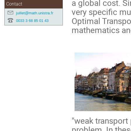
a global cost. Si
Contact
very specific mu
juillet@math.unistra.fr
Optimal Transpor
0033 3 68 85 01 43
mathematics and
"weak transport p
problem. In the