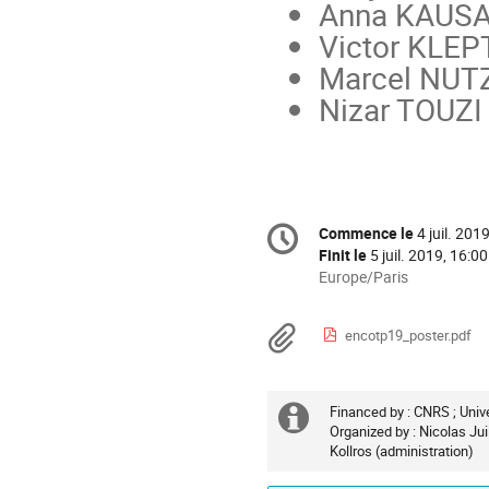
Anna KAUSA
Victor KLEP
Marcel NUTZ
Nizar TOUZI 
Information
Commence le
4 juil. 201
Date/Heure
de
Finit le
5 juil. 2019, 16:00
la
Toutes
Europe/Paris
les
conférence
horaires
Documents
encotp19_poster.pdf
sont
en
Europe/Paris
Financed by : CNRS ; Uni
Information
Organized by : Nicolas Jui
Kollros (administration)
supplémenta