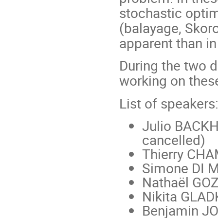
stochastic optim
(balayage, Skor
apparent than in
During the two d
working on these
List of speakers
Julio BACK
cancelled)
Thierry CHA
Simone DI M
Nathaël GOZ
Nikita GLA
Benjamin J