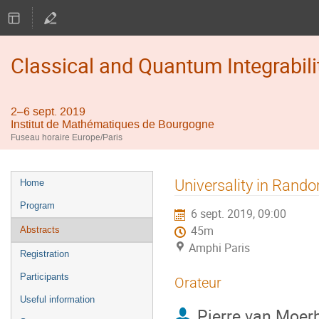
Classical and Quantum Integrabili
2–6 sept. 2019
Institut de Mathématiques de Bourgogne
Fuseau horaire Europe/Paris
Menu
Universality in Rand
Home
de
Program
6 sept. 2019, 09:00
l'événement
45m
Abstracts
Amphi Paris
Registration
Participants
Orateur
Useful information
Pierre van Moer