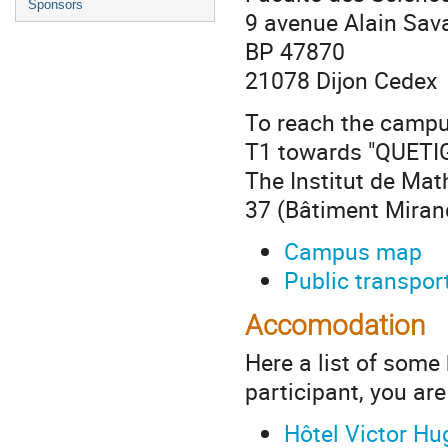
Sponsors
9 avenue Alain Sav
BP 47870
21078 Dijon Cedex
To reach the campus
T1 towards "QUETIGN
The Institut de Mat
37 (Bâtiment Miran
Campus map
Public transport
Accomodation
Here a list of some 
participant, you a
Hôtel Victor Hu