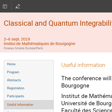
Classical and Quantum Integrabili
2–6 sept. 2019
Institut de Mathématiques de Bourgogne
Fuseau horaire Europe/Paris
Menu
Useful information
Home
de
Program
l'événement
The conference will
Abstracts
Bourgogne
Registration
Institut de Mathém
Participants
Université de Bour
Useful information
Faculté des Scienc