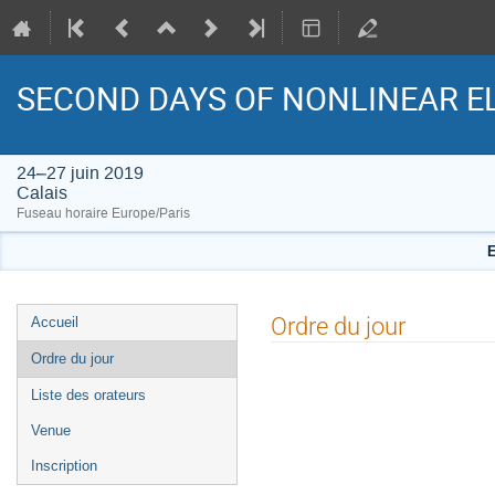
SECOND DAYS OF NONLINEAR EL
24–27 juin 2019
Calais
Fuseau horaire Europe/Paris
E
Menu
Ordre du jour
Accueil
de
Ordre du jour
l'événement
Liste des orateurs
Venue
Inscription