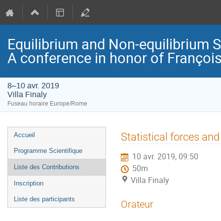
Equilibrium and Non-equilibrium 
A conference in honor of Françoi
8–10 avr. 2019
Villa Finaly
Fuseau horaire Europe/Rome
Menu
Statistical forces and
Accueil
de
Programme Scientifique
10 avr. 2019, 09:50
l'événement
Liste des Contributions
50m
Villa Finaly
Inscription
Liste des participants
Orateur