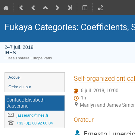
Fukaya Categories: Coefficients, S
2–7 juil. 2018
IHES
Fuseau horaire Europe/Paris
Menu
Self-organized critica
Accueil
de
Ordre du jour
6 juil. 2018, 10:00
l'événement
1h
Contact: Elisabeth
Marilyn and James Simon
Jasserand
jasserand@ihes.fr
Orateur
+33 (0)1 60 92 66 04
Ernesto Luperci