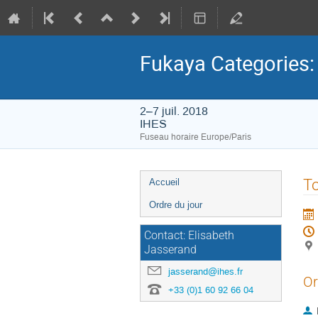
Fukaya Categories: C
2–7 juil. 2018
IHES
Fuseau horaire Europe/Paris
Menu
To
Accueil
de
Ordre du jour
l'événement
Contact: Elisabeth
Jasserand
jasserand@ihes.fr
Or
+33 (0)1 60 92 66 04