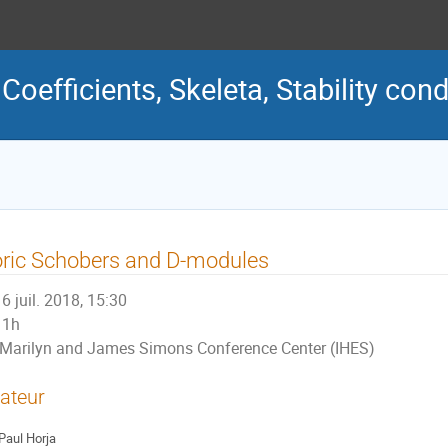
oefficients, Skeleta, Stability cond
ric Schobers and D-modules
6 juil. 2018, 15:30
1h
Marilyn and James Simons Conference Center (IHES)
ateur
Paul Horja