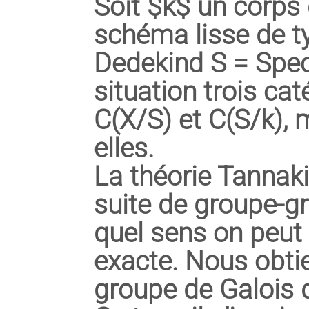
Soit $k$ un corps 
schéma lisse de ty
Dedekind S = Spec
situation trois ca
C(X/S) et C(S/k),
elles.
La théorie Tannaki
suite de groupe-gr
quel sens on peut 
exacte. Nous obti
groupe de Galois d