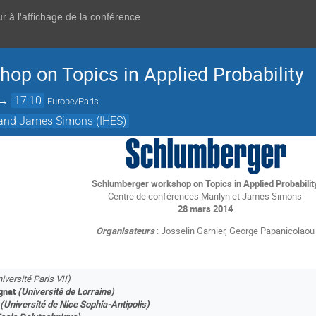
r à l'affichage de la conférence
op on Topics in Applied Probability
→
17:10
Europe/Paris
 and James Simons (IHES)
­
Schlumberger workshop on Topics in Applied Probabilit
Centre de conférenc­es Marilyn et James Simons
28 mars 2014­­
­Organisateurs
: Josselin Garnier, George Papanicolaou
iversité Paris VII)
gnat
(Université de Lorraine)
­(Université de Nice Sophia-Antipolis)