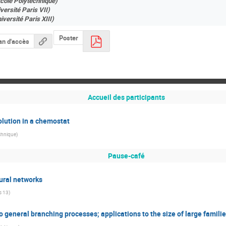
Ecole Polytechnique)
versité Paris VII)
iversité Paris XIII­)
Poster
an d'accès
Accueil des participants
lution in a chemostat­
chnique
)
Pause-café
ural networks
is 13
)
general branching processes; applications to the size of large familie