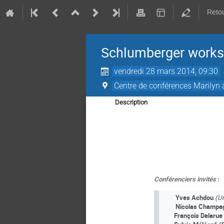
Retou
Schlumberger worksh
vendredi 28 mars 2014, 09:30
Centre de conférences Marilyn
Description
Conférenciers invités
:
­­
Yves Achdou­
(Un
­
Nicolas Champa
François Delarue