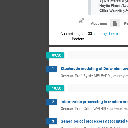
Sylvie Méléard
(
Huyên Pham
(Uni
Gilles Wainrib
­
(Un
Abstracts
Pl
Contact : Ingrid
peeters@ihes.fr
Peeters
09:30
Stochastic modeling of Darwinian evo
1
Orateur
:
Prof.
Sylvie MELEARD
(
Ecole Polyte
10:50
Information processing in random ne
2
Orateur
:
Prof.
Gilles WAINRIB
(
Université Par
Genealogical processes associated to 
3