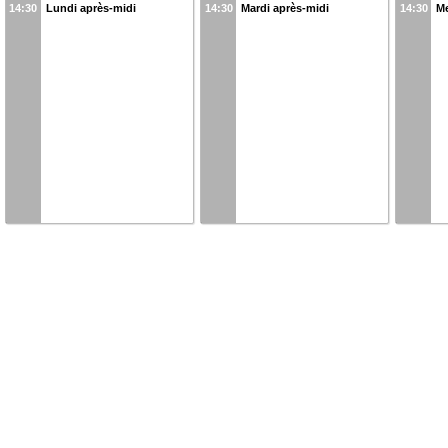
14:30
Lundi après-midi
14:30
Mardi après-midi
14:30
Me