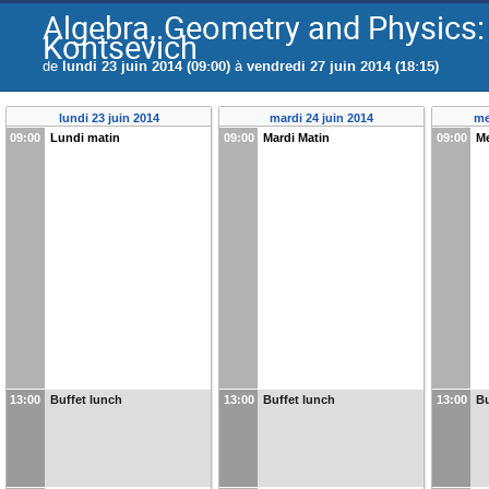
Algebra, Geometry and Physics:
Kontsevich
de
lundi 23 juin 2014 (09:00)
à
vendredi 27 juin 2014 (18:15)
lundi 23 juin 2014
mardi 24 juin 2014
me
09:00
Lundi matin
09:00
Mardi Matin
09:00
Me
13:00
Buffet lunch
13:00
Buffet lunch
13:00
Bu